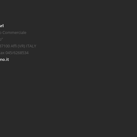
rl
o Commerciale
o”
 37100 Affi (VR) ITALY
Fax 045/6268534
no.it