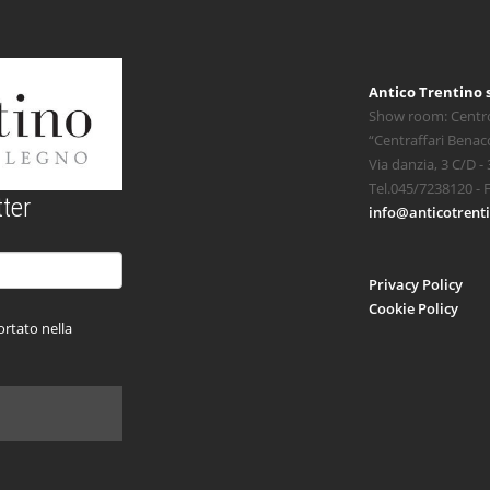
Antico Trentino s
Show room: Centr
“Centraffari Benac
Via danzia, 3 C/D -
Tel.045/7238120 - 
ter
info@anticotrenti
Privacy Policy
Cookie Policy
rtato nella