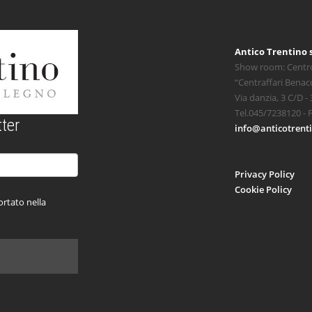
Antico Trentino s
Show room: Centr
“Centraffari Benac
Via danzia, 3 C/D -
Tel.045/7238120 - 
ter
info@anticotrenti
Privacy Policy
Cookie Policy
rtato nella