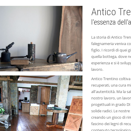
Antico Tre
l'essenza dell'a
La storia di Antico Tren
falegnameria veniva col
figlio. I ricordi di que
quella bottega, dove ne
esperienza e si è svilu
lavoro.
Antico Trentino coltiva
recuperati, una cura mi
all'autenticità. Ma la s
nostro lavoro, un lavoro
progettuali in grado DI 
solide radici. Le nostr
creando un gioco di rim
fascino dei legni di re
contenuto tecnologico. 