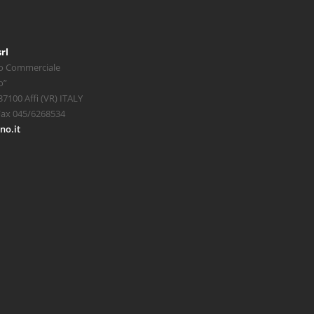
rl
o Commerciale
o”
 37100 Affi (VR) ITALY
Fax 045/6268534
no.it