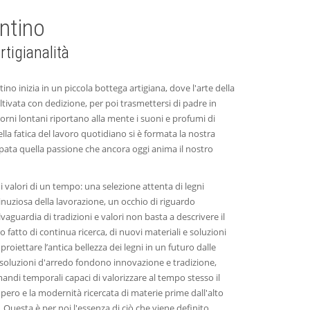
ntino
rtigianalità
tino inizia in un piccola bottega artigiana, dove l'arte della
tivata con dedizione, per poi trasmettersi di padre in
i giorni lontani riportano alla mente i suoni e profumi di
lla fatica del lavoro quotidiano si è formata la nostra
ppata quella passione che ancora oggi anima il nostro
 i valori di un tempo: una selezione attenta di legni
nuziosa della lavorazione, un occhio di riguardo
alvaguardia di tradizioni e valori non basta a descrivere il
 fatto di continua ricerca, di nuovi materiali e soluzioni
proiettare l’antica bellezza dei legni in un futuro dalle
e soluzioni d'arredo fondono innovazione e tradizione,
andi temporali capaci di valorizzare al tempo stesso il
cupero e la modernità ricercata di materie prime dall'alto
Questa è per noi l'essenza di ciò che viene definito