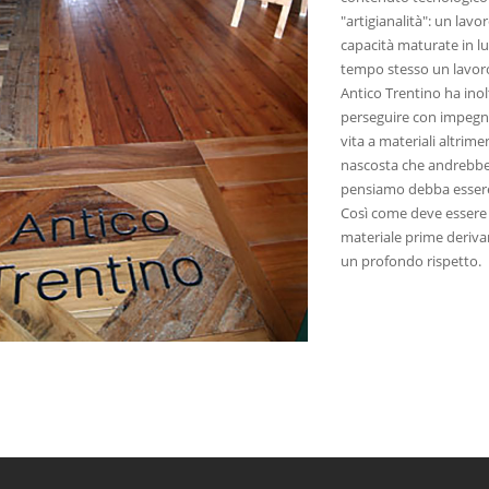
"artigianalità": un la
capacità maturate in l
tempo stesso un lavoro 
Antico Trentino ha inol
perseguire con impegno
vita a materiali altrime
nascosta che andrebbe 
pensiamo debba essere
Così come deve essere 
materiale prime derivan
un profondo rispetto.