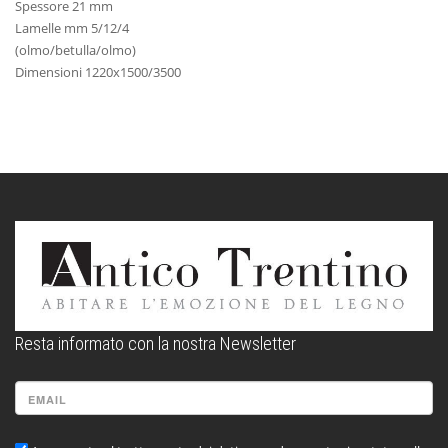
Spessore 21 mm
Lamelle mm 5/12/4
(olmo/betulla/olmo)
Dimensioni 1220x1500/3500
Resta informato con la nostra Newsletter