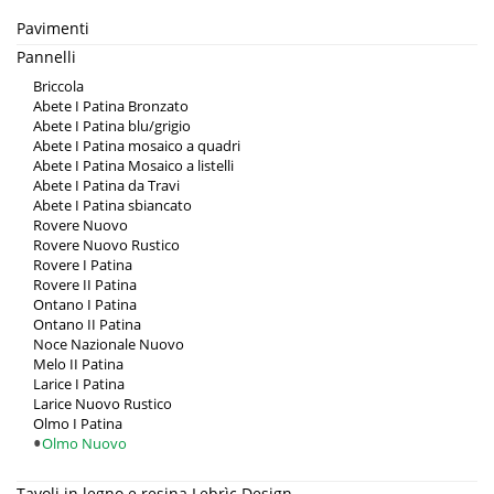
Pavimenti
Pannelli
Briccola
Abete I Patina Bronzato
Abete I Patina blu/grigio
Abete I Patina mosaico a quadri
Abete I Patina Mosaico a listelli
Abete I Patina da Travi
Abete I Patina sbiancato
Rovere Nuovo
Rovere Nuovo Rustico
Rovere I Patina
Rovere II Patina
Ontano I Patina
Ontano II Patina
Noce Nazionale Nuovo
Melo II Patina
Larice I Patina
Larice Nuovo Rustico
Olmo I Patina
Olmo Nuovo
Tavoli in legno e resina Lebrìc Design