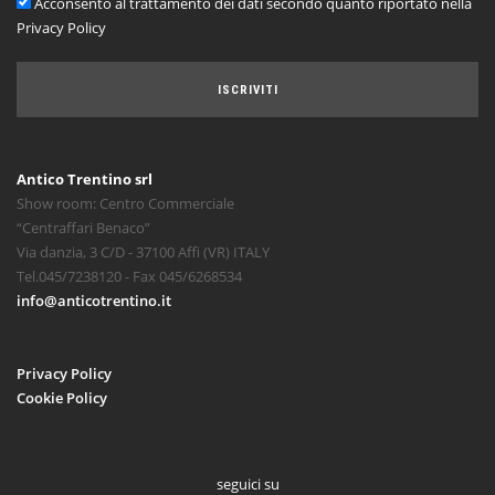
Acconsento al trattamento dei dati secondo quanto riportato nella
Privacy Policy
ISCRIVITI
Antico Trentino srl
Show room: Centro Commerciale
“Centraffari Benaco”
Via danzia, 3 C/D - 37100 Affi (VR) ITALY
Tel.045/7238120 - Fax 045/6268534
info@anticotrentino.it
Privacy Policy
Cookie Policy
seguici su